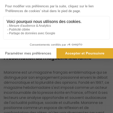
Ecoutez tous les articles de votre magazine
partout et à tout moment de la journée en
voiture (Disponible via CarPlay & Androïd Auto)
ou à pied avec l'application Press Connect (iOS,
Android).
0.49€/mois
Présentation du magazine Marianne
Marianne est un magazine français emblématique qui se
distingue par son engagement passionné envers le débat
démocratique et la pluralité des opinions. Fondé en 1997, ce
magazine hebdomadaire s'est imposé comme un acteur
incontournable de la presse écrite en France, offrant à ses
lecteurs une analyse approfondie et souvent audacieuse
de l'actualité politique, sociale et culturelle. Marianne se
positionne comme un espace de réflexion et de
confrontation des idées, où les voix divergentes peuvent