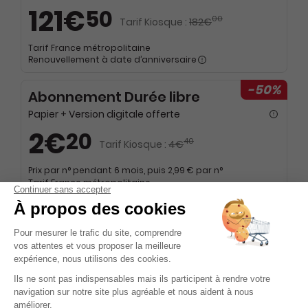
121€
50
00
Tarif Kiosque :
182€
Tarif France métropolitaine
Renouvellement à date d’anniversaire
-50%
Abonnement Durée libre
Papier + Version digitale offerte
2€
20
40
Tarif Kiosque :
4€
Prix par n° pendant 6 mois, puis 2,99 € par n°
Tarif France métropolitaine
NOUVEAU à tester absolument - Service
mobilité