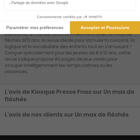
Présentation du magazine Un max de
fléchés
Découvrez le monde fascinant des mots avec Un max de
fléchés 8/12 ans, la revue idéale pour stimuler la curiosité, la
logique et le vocabulaire des enfants tout en s’amusant !
Conçue spécialement pour les jeunes de 8 à 12 ans, cette
revue ludique propose 80 pages de jeux variés pour
occuper intelligemment les temps calmes ou les
vacances.
L'avis de Kiosque Presse Fnac sur Un max de
fléchés
L'avis de nos clients sur Un max de fléchés