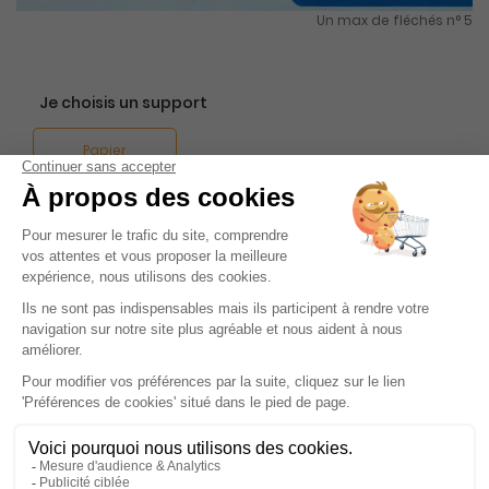
Un max de fléchés n° 5
Je choisis un support
Papier
Je choisis une durée
-20%
Abonnement 1 an
4 n° • Papier
15€
75
80
Tarif Kiosque :
19€
Tarif France métropolitaine
Renouvellement à date d’anniversaire