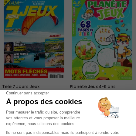
Télé 7 Jours Jeux
Planète Jeux 4-6 ans
1 an
1 an
30,40 €
19,80 €
-26%
-30%
22,50 €
13,83 €
Ajouter au panier
Ajouter au panier