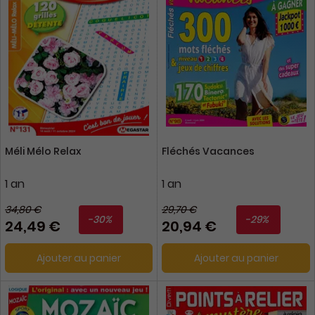
Méli Mélo Relax
Fléchés Vacances
1 an
1 an
34,80 €
29,70 €
-30%
-29%
24,49 €
20,94 €
Ajouter au panier
Ajouter au panier