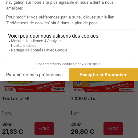
Tectonic 1-6
7 000 Mots
1 an
1 an
30 €
36 €
-29%
-20%
21,33 €
28,80 €