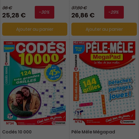
36 €
37,80 €
-30%
-29%
25,28 €
26,86 €
Ajouter au panier
Ajouter au panier
Codés 10 000
Pêle Mêle Mégapad