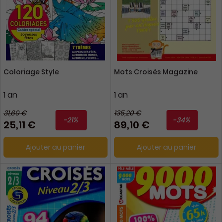
Coloriage Style
Mots Croisés Magazine
1 an
1 an
31,60 €
135,20 €
-21%
-34%
25,11 €
89,10 €
Ajouter au panier
Ajouter au panier