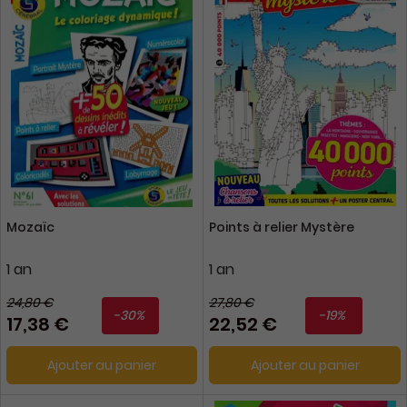
Mozaïc
Points à relier Mystère
1 an
1 an
24,80 €
27,80 €
-30%
-19%
17,38 €
22,52 €
Ajouter au panier
Ajouter au panier