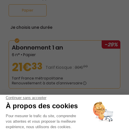
Papier
Je choisis une durée
-29%
Abonnement 1 an
6 n° • Papier
21€
33
00
Tarif Kiosque :
30€
Tarif France métropolitaine
Renouvellement à date d’anniversaire
Présentation du magazine Tectonic 1-6
Découvrez le magazine TECTONIC, une véritable révolution