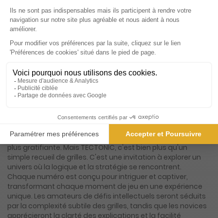
dans l'univers des jeux de chiffres. Si vous êtes un
passionné de sudoku à la recherche de nouveaux défis, ce
magazine est fait pour vous. TECTONIC vous invite à
plonger dans un monde captivant où chaque grille est une
aventure en soi. Avec ses règles simples mais ingénieuses,
ce jeu promet de vous tenir en haleine pendant des heures.
Le magazine TECTONIC se distingue par sa richesse en
contenu et sa diversité de grilles. Chaque numéro est une
mine d'or pour les amateurs de casse-tête, offrant une
multitude de grilles soigneusement conçues pour stimuler
votre esprit. Que vous soyez un débutant curieux ou un
expert aguerri, vous trouverez votre bonheur grâce aux
quatre niveaux de difficulté proposés. Cette progression
graduelle vous permet de développer vos compétences
tout en vous amusant, rendant chaque victoire encore
plus gratifiante. Mais TECTONIC, c'est bien plus qu'un
simple recueil de grilles. C'est une invitation à explorer un
univers où la logique et la stratégie se rencontrent.
Chaque numéro est conçu pour intriguer et captiver,
transformant chaque moment de jeu en une expérience
unique. Les amateurs de défis intellectuels seront séduits
par la complexité subtile des grilles, tandis que les novices
apprécieront la clarté des explications et la facilité