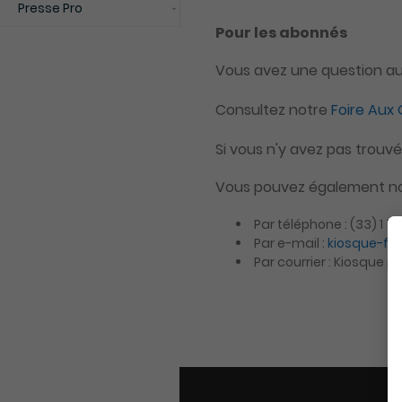
Presse Pro
Pour les abonnés
Vous avez une question a
Consultez notre
Foire Aux
Si vous n'y avez pas trou
Vous pouvez également no
Par téléphone : (33) 1 72
Par e-mail :
kiosque-f
Par courrier : Kiosque 