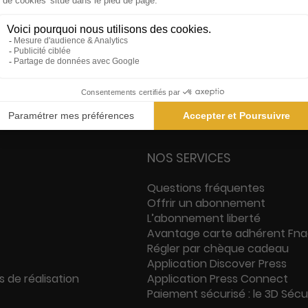
s
Garanties des prix les + bas
Sati
NOS SERVICES
Questions fréquentes
Offrir un abonnement
L’abonnement liberté
Avantage carte adhérent Fn
Régler par chèque cadeau
Application Discover Press
s de réalisation
Application Press Connect
Paiement sécurisé : le 3D Séc