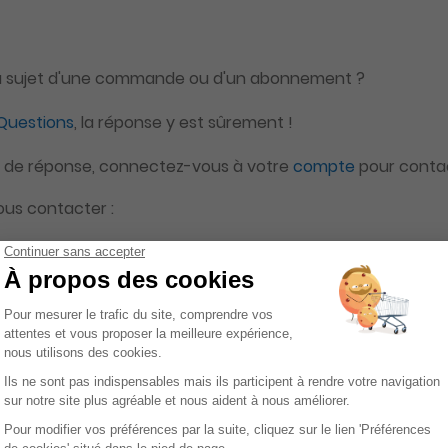
u sujet d'une commande ou d'un abonnement ?
 Questions
, la réponse y est sûrement !
vé de réponse, connectez-vous à votre
compte
pour contact
us contacter :
 87 16 76, code 14 du lundi au vendredi, de 9h à 18h
nac@viapresse.com
presse Fnac/Viapresse - 7 impasse Marie Blanche 75018 Paris