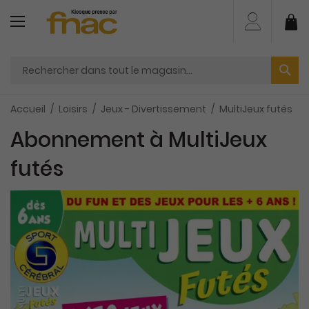
Aller
au
Mo
contenu
Accueil
Loisirs
Jeux - Divertissement
MultiJeux futés
Abonnement à MultiJeux
futés