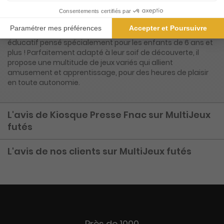
Présentation du magazine MultiJeux futés
Découvrez le magazine Multijeux Futés, le jeu ludique et
éducatif pensé spécialement pour les enfants de 6 ans et
plus ! Parfaitement adapté à leur soif de découverte, il
propose une multitude de jeux variés qui allient
amusement et apprentissage, pour des heures de plaisir
en toute autonomie.
L'avis de Kiosque Presse Fnac sur MultiJeux
futés
L'avis de nos clients sur MultiJeux futés
Près de 1000