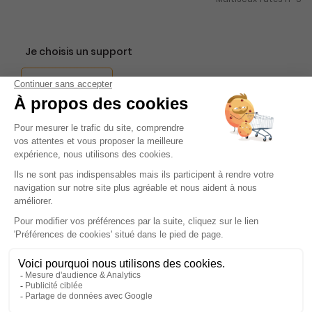
Je choisis un support
Papier
Je choisis une durée
-20%
Abonnement 1 an
4 n° • Papier
15€
75
80
Tarif Kiosque :
19€
Tarif France métropolitaine
Renouvellement à date d’anniversaire