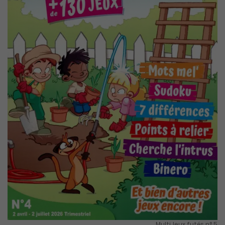
MultiJeux futés n° 5