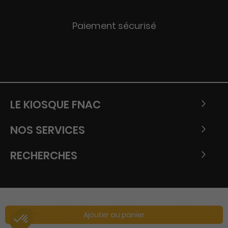
Paiement sécurisé
LE KIOSQUE FNAC
NOS SERVICES
RECHERCHES
Ajouter au panier
Copyright © Tous droits réservés - Fnac 2026.