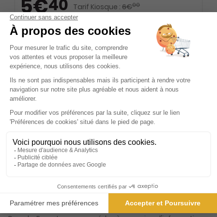
5€
40
00
Tarif Kiosque :
6€
Tarif France métropolitaine
Renouvellement à date d’anniversaire
Présentation du magazine Grands Parents
Grands-Parents, le magazine incontournable pour les
jeunes de plus de 45 ans, se positionne comme le
compagnon idéal pour ceux qui embrassent avec joie et
curiosité le rôle de grand-parent. Dans un monde en
constante évolution, où les relations intergénérationnelles
prennent une importance croissante, ce magazine se
distingue par sa capacité à offrir des contenus riches et
variés, adaptés aux besoins et aux attentes de ses
lecteurs. Chaque numéro est une invitation à découvrir
des articles de fond, des actualités pertinentes et des
conseils pratiques, soigneusement sélectionnés pour
enrichir votre quotidien et celui de vos petits-enfants. Avec