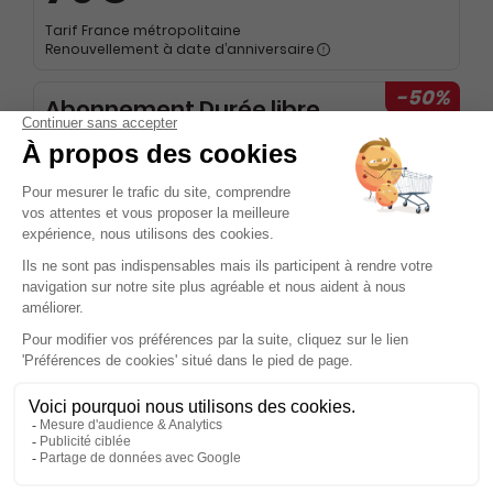
Tarif France métropolitaine
Renouvellement à date d’anniversaire
-50%
Abonnement Durée libre
Papier
3€
95
90
Tarif Kiosque :
7€
Prix par n° pendant 6 mois, puis 6,90 € par n°
Tarif France métropolitaine
Présentation du magazine Grimper
Grimper est bien plus qu'un simple magazine; c'est une
invitation à explorer les hauteurs vertigineuses des plus
belles falaises du monde. Destiné aux passionnés
d'escalade, ce magazine se positionne comme un guide
incontournable pour tous ceux qui souhaitent s'immerger