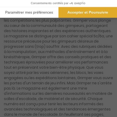
dans l'univers fascinant de la grimpe. Chaque numéro est
une aventure en soi, offrant un mélange captivant
d'actualités, d'interviews exclusives et de reportages sur
les compétitions les plus palpitantes. Grimper vous plonge
au cœur de la communauté des grimpeurs, partageant
des histoires inspirantes et des expériences authentiques.
Le magazine se distingue par son cahier spécial 5c/6a, une
ressource précieuse pour les grimpeurs désireux de
progresser sans (trop) souffrir. Avec des rubriques dédiées
à la manipulation, aux méthodes d'entraînement et à la
kinésithérapie, Grimper offre des conseils pratiques et des
techniques éprouvées pour améliorer vos performances
tout en préservant votre bien-être physique. Que vous
soyez attiré par les voies aériennes, les blocs, les voies
engagées ou les expéditions lointaines, Grimper vous ouvre
les portes d'un terrain de jeu infini. Mais Grimper ne s'arrête
pas là. Le magazine est également une mine
d'informations sur les dernières nouveautés en matière de
salles d'escalade, de matériel et de sécurité. Chaque
numéro est conçu pour tenir les lecteurs informés des
avancées technologiques et des tendances émergentes
dans le monde de l'escalade. En feuilletant ses pages,