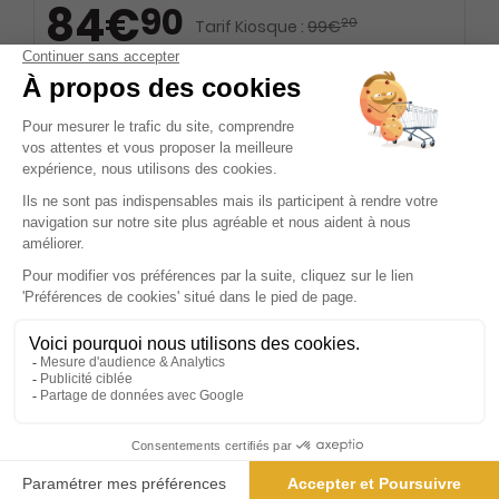
84€
90
20
Tarif Kiosque :
99€
Tarif France métropolitaine
Renouvellement à date d’anniversaire
ℹ️
Note :
les codes promotionnels ne sont pas
valables sur ce titre.
Présentation du magazine Union
UNION, véritable institution dans le paysage de la presse
écrite française, se distingue par son approche
audacieuse et sans tabou de la sexualité. Depuis sa
création, ce magazine s'est imposé comme une référence
incontournable pour les adultes en quête d'informations
authentiques et de récits captivants sur le monde du sexe.
UNION ne se contente pas de suivre les tendances, il les
crée, en offrant à ses lecteurs et lectrices un espace