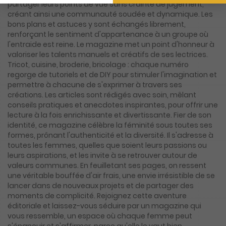
partager leurs points de vue sans crainte de jugement,
créant ainsi une communauté soudée et dynamique. Les
bons plans et astuces y sont échangés librement,
renforçant le sentiment d'appartenance à un groupe où
l'entraide est reine. Le magazine met un point d'honneur à
valoriser les talents manuels et créatifs de ses lectrices.
Tricot, cuisine, broderie, bricolage : chaque numéro
regorge de tutoriels et de DIY pour stimuler l'imagination et
permettre à chacune de s'exprimer à travers ses
créations. Les articles sont rédigés avec soin, mêlant
conseils pratiques et anecdotes inspirantes, pour offrir une
lecture à la fois enrichissante et divertissante. Fier de son
identité, ce magazine célèbre la féminité sous toutes ses
formes, prônant l'authenticité et la diversité. Il s'adresse à
toutes les femmes, quelles que soient leurs passions ou
leurs aspirations, et les invite à se retrouver autour de
valeurs communes. En feuilletant ses pages, on ressent
une véritable bouffée d'air frais, une envie irrésistible de se
lancer dans de nouveaux projets et de partager des
moments de complicité. Rejoignez cette aventure
éditoriale et laissez-vous séduire par un magazine qui
vous ressemble, un espace où chaque femme peut
s'épanouir et s'affirmer, parce qu'elle le vaut bien.