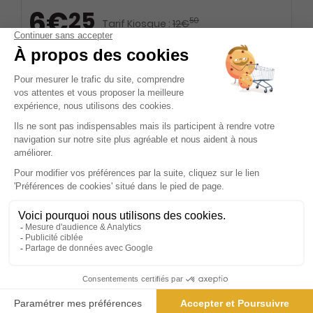
6€
25
50
Tarif Kiosque :
12€
Prix par n° pendant 6 mois, puis 12,20 € par n°
Tarif France métropolitaine
Présentation du magazine Le Nouvel Atelier
des Nanas
Découvrez un magazine qui réinvente l'art de vivre au
féminin, un espace où la créativité et la convivialité se
rencontrent pour offrir une expérience unique à ses
lectrices. Ce magazine, véritable bulle de bien-être,
s'adresse à toutes celles qui souhaitent s'évader du
quotidien et explorer de nouvelles passions. Ici, chaque
page est une invitation à la découverte, un appel à
l'inspiration et à l'échange. Dans ce havre de paix, les
sujets de société sont abordés avec bienveillance et
ouverture d'esprit. Les lectrices sont encouragées à