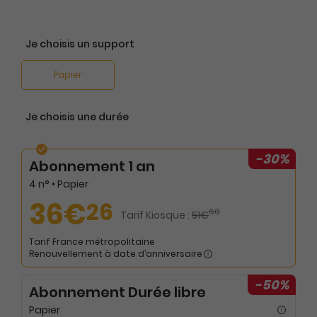
Je choisis un support
Papier
Je choisis une durée
-30%
Abonnement 1 an
4 n° • Papier
36€
26
60
Tarif Kiosque :
51€
Tarif France métropolitaine
Renouvellement à date d’anniversaire
-50%
Abonnement Durée libre
Papier