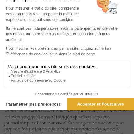
ℹ️
Note :
les codes promotionnels ne sont pas
valables sur ce titre.
Présentation du magazine Le Petit Courrier
L'Écho de la Vallée de Loir (Petit Courrier)
Découvrez un magazine qui se distingue par sa capacité à
capturer l'essence même de la vie locale, tout en restant
accessible et engageant pour toute la famille. Ce
magazine, véritable compagnon hebdomadaire, se
consacre à l'actualité des communes de votre région,
avec un focus particulier sur la région d'Orléans. Il se
présente comme un carrefour d'informations où se
croisent faits divers, sport, loisirs, culture, petites annonces,
cinéma, festivités, politique locale et vie associative.
Chaque numéro est une invitation à explorer les multiples
facettes de votre environnement quotidien, à travers des
articles soigneusement rédigés qui allient rigueur
journalistique et ton convivial. Ce magazine se distingue
par son format pratique et son prix abordable, rendant