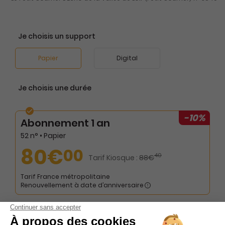
Je choisis un support
Papier
Digital
Je choisis une durée
-10%
Abonnement 1 an
52 n° • Papier
80€
00
40
Tarif Kiosque :
88€
Tarif France métropolitaine
Renouvellement à date d’anniversaire