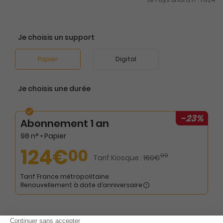
Je choisis un support
Papier
Digital
Je choisis une durée
-23%
Abonnement 1 an
98 n° • Papier
124€
00
00
Tarif Kiosque :
160€
Tarif France métropolitaine
Renouvellement à date d’anniversaire