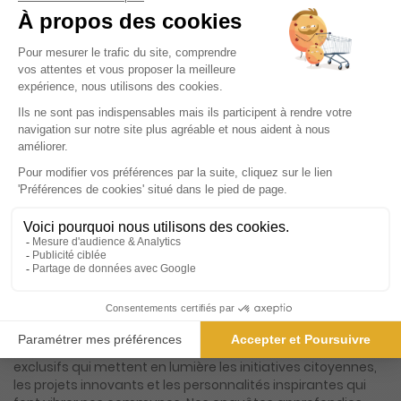
ℹ️
Note :
les codes promotionnels ne sont pas
valables sur ce titre.
Présentation du magazine Le Pays Briard
Découvrez "Le Courrier de la Brie", votre source
incontournable pour toute l'actualité locale des
communes de Tournan-en-Brie, Rozay-en-Brie,
Coulommiers, Rebais et leurs environs. Ce magazine
mensuel, riche en informations et en découvertes,
s'adresse à tous ceux qui souhaitent rester connectés à la
vie de leur région. Avec un regard attentif et une plume
experte, notre équipe de journalistes passionnés vous
propose un contenu varié et captivant, allant des dernières
nouvelles municipales aux événements culturels
incontournables. Chaque numéro de "Le Courrier de la Brie"
est une invitation à explorer les dynamiques locales qui
façonnent notre quotidien. Plongez dans des reportages
exclusifs qui mettent en lumière les initiatives citoyennes,
les projets innovants et les personnalités inspirantes qui