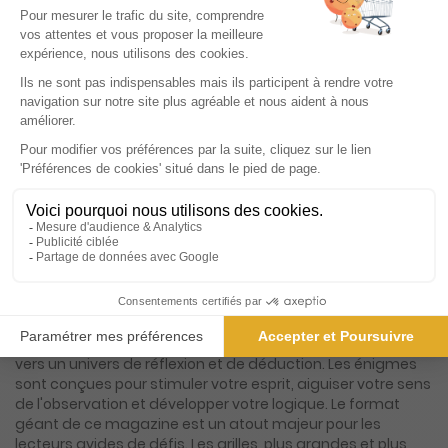
Présentation du magazine Codés Varia GF
Codés Varia grand format est une véritable invitation à
l'aventure intellectuelle pour tous les passionnés de jeux de
logique et de réflexion. Ce magazine, qui s'impose comme
une référence incontournable dans le domaine des mots
codés, propose une expérience unique et immersive grâce
à ses grilles en version géante. Chaque numéro est un défi
captivant qui mettra à l'épreuve votre perspicacité et
votre capacité à déchiffrer des énigmes complexes. Dans
Codés Varia grand format, chaque grille est bien plus
qu'un simple jeu de lettres. Elle est accompagnée d'une
énigme à résoudre, un mystère à élucider qui vous pousse
à aller au-delà de la simple résolution de mots croisés. Les
amateurs de défis intellectuels seront ravis de se plonger
dans ces pages où chaque grille est une porte ouverte
vers un univers de réflexion et de déduction. Les énigmes
sont conçues pour stimuler votre esprit, aiguiser votre sens
de l'observation et développer votre logique. Le format
géant de ce magazine est un atout majeur pour les
lecteurs avides de défis. Les grilles, plus grandes et plus