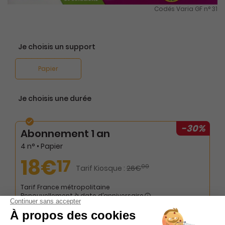
Codés Varia GF n° 31
Je choisis un support
Papier
Je choisis une durée
-30%
Abonnement 1 an
4 n° • Papier
18€
17
00
Tarif Kiosque :
26€
Tarif France métropolitaine
Renouvellement à date d’anniversaire