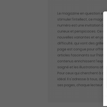
Le magazine en question est u
stimuler l'intellect, ce magaz
numéro est une invitation à p
curieux et perspicaces. Ce m
nouvelles variantes et en jou
difficulté, qui vont des gril
page est conçue pour offrir u
articles fascinants sur l'hist
contenus enrichissent l'expé
soigné et les illustrations a
Pour ceux qui cherchent à am
idéal. Il s'adresse à tous, de
ses pages, chaque lecteur es