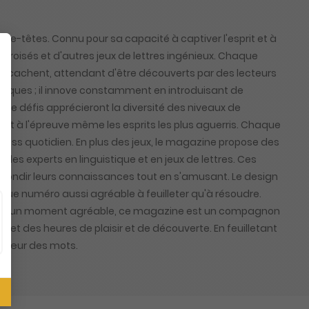
sse-têtes. Connu pour sa capacité à captiver l'esprit et à
s croisés et d'autres jeux de lettres ingénieux. Chaque
 se cachent, attendant d'être découverts par des lecteurs
siques ; il innove constamment en introduisant de
 de défis apprécieront la diversité des niveaux de
ont à l'épreuve même les esprits les plus aguerris. Chaque
tress quotidien. En plus des jeux, le magazine propose des
 des experts en linguistique et en jeux de lettres. Ces
ofondir leurs connaissances tout en s'amusant. Le design
aque numéro aussi agréable à feuilleter qu'à résoudre.
 passer un moment agréable, ce magazine est un compagnon
romet des heures de plaisir et de découverte. En feuilletant
u cœur des mots.