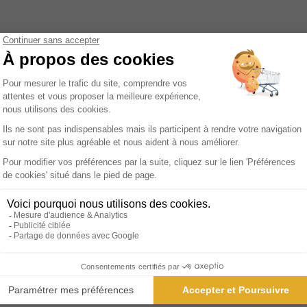
n véritable trésor pour les amateurs de jeux de lettres et de ca
ine se distingue par sa variété de grilles de mots mêlés, de mot
longer dans un univers où les mots prennent vie, se croisent et
agazine ne se contente pas de proposer des jeux de lettres clas
ant avec les formats pour surprendre ses lecteurs. Les amateurs
les accessibles aux novices aux énigmes plus complexes qui mettr
n moment de détente et de réflexion, un véritable antidote au s
oire des mots, des anecdotes linguistiques et des interviews avec
rience de lecture et permettent aux passionnés de mots d'appr
ttrayantes ajoutent une dimension visuelle plaisante, rendant ch
éliorer leur vocabulaire, aiguiser leur esprit ou simplement
s jeunes curieux aux adultes en quête de défis intellectuels, et p
t invité à embarquer pour un voyage ludique et enrichissant a