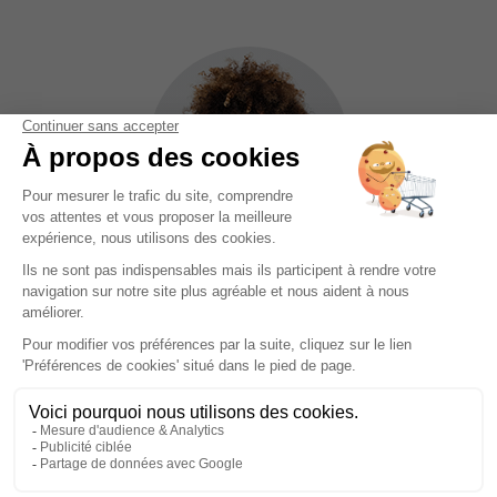
Aucune offre disponible
pour
WING MAGAZINE
en ce moment.
Dommage !
Nous avons noté que ce produit vous
intéresse.
Consultez sur cette page nos suggestions