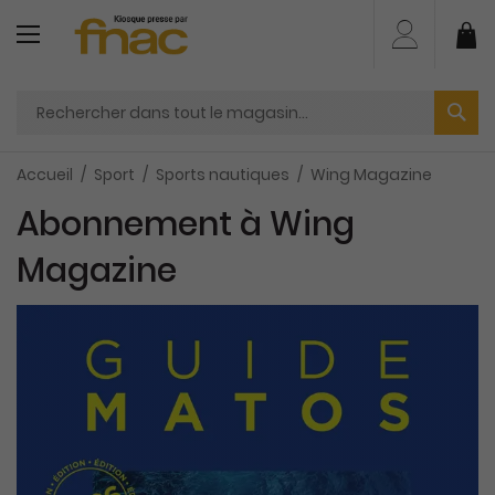
Aller
au
Mo
contenu
Accueil
Sport
Sports nautiques
Wing Magazine
Abonnement à Wing
Magazine