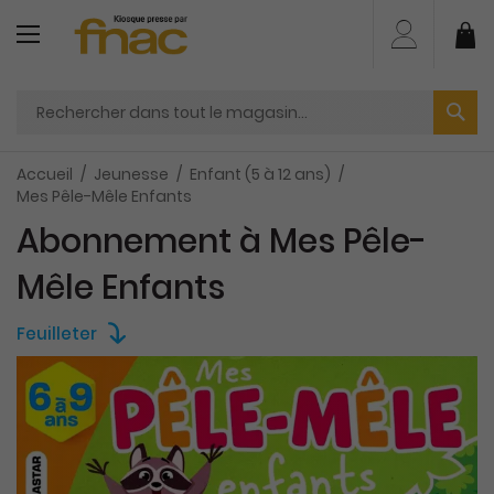
Aller
au
Mo
contenu
Accueil
Jeunesse
Enfant (5 à 12 ans)
Mes Pêle-Mêle Enfants
Abonnement à Mes Pêle-
Mêle Enfants
Feuilleter