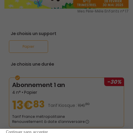
Mes Pêle-Mêle Enfants n° 17
Je choisis un support
Papier
Je choisis une durée
-30%
Abonnement 1 an
4 n° • Papier
13€
83
80
Tarif Kiosque :
19€
Tarif France métropolitaine
Renouvellement à date d’anniversaire