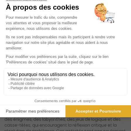
Présentation du magazine Mes Pêle-Mêle
Enfants
La revue "Mots Mêlés pour Enfants et d'Autres Super Jeux !"
est un véritable trésor pour les jeunes esprits curieux et
avides de défis ludiques. Conçue spécialement pour les
enfants, cette publication est le compagnon idéal pour les
vacances, offrant un divertissement intelligent et éducatif
qui saura captiver les petits lecteurs. Avec son format
voyage pratique, elle se glisse facilement dans un sac à
dos ou une valise, prête à être emportée partout, que ce
soit à la plage, à la montagne ou lors d'un long trajet en
voiture. Chaque numéro regorge de pages colorées et
attrayantes, remplies de mots mêlés soigneusement
conçus pour stimuler l'esprit des enfants tout en
s'amusant. Mais ce n'est pas tout ! La revue propose
également une variété d'autres jeux captivants, tels que
des énigmes, des labyrinthes, des jeux de logique et des
casse-têtes, qui encouragent la réflexion critique et la
résolution de problèmes. Ces activités sont non seulement