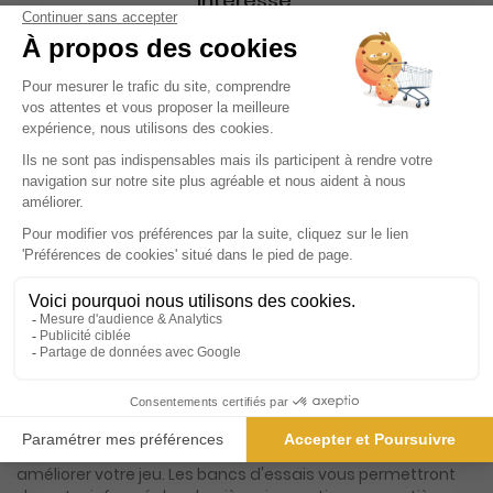
intéresse.
Consultez sur cette page nos suggestions
de titres proches.
Présentation du magazine Golf Magazine
Golf Magazine, véritable référence dans l'univers du golf en
France, s'impose comme le compagnon indispensable de
tous les passionnés de ce sport d'élite. Que vous soyez un
golfeur débutant ou un joueur aguerri, ce magazine vous
ouvre les portes d'un monde où la passion et la
performance se rencontrent. Chaque numéro est une
invitation à explorer les multiples facettes du golf, avec un
contenu riche et varié qui saura captiver et inspirer. Au
cœur de Golf Magazine, vous découvrirez des leçons
détaillées et des conseils avisés prodigués par des experts
reconnus, qui vous aideront à affiner votre technique et à
améliorer votre jeu. Les bancs d'essais vous permettront