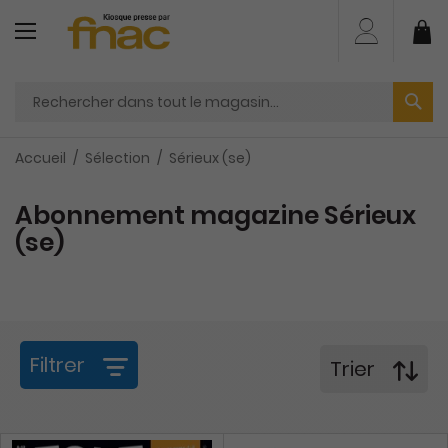
Aller
au
Mo
contenu
Accueil
Sélection
Sérieux (se)
Abonnement magazine Sérieux
(se)
Filtrer
Trier