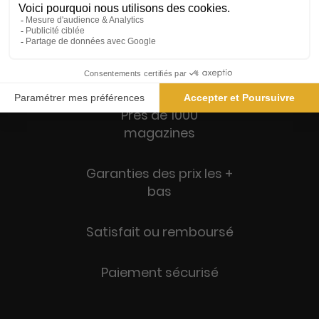
Près de 1000
magazines
Garanties des prix les +
bas
Satisfait ou remboursé
Paiement sécurisé