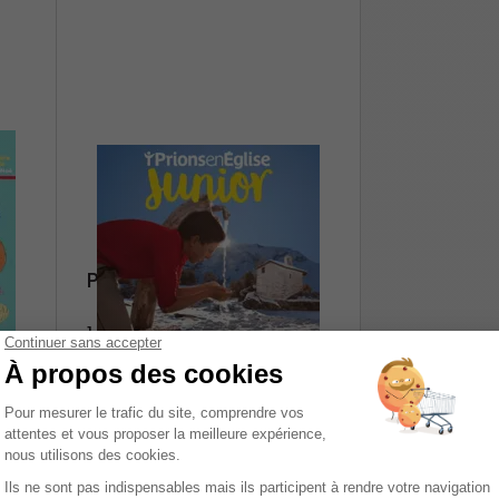
Prions En Eglise Junior
1 an
45,00 €
Ajouter au panier