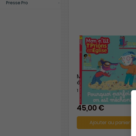
Presse Pro
Mon Ptit Prions en
église
1 an
45,00 €
Ajouter au panier