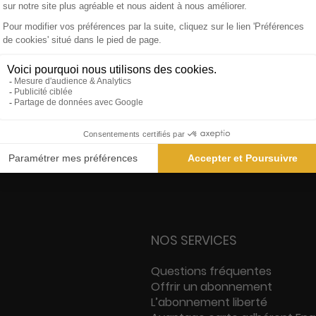
s
Garanties des prix les + bas
Sati
NOS SERVICES
Questions fréquentes
Offrir un abonnement
L’abonnement liberté