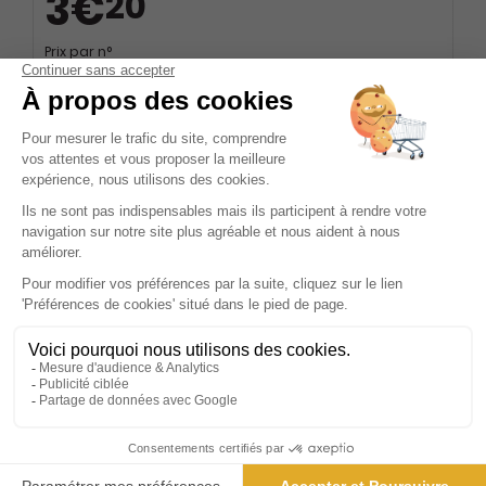
3€
20
Prix par n°
Tarif France métropolitaine
ℹ️
Note :
les codes promotionnels ne sont pas
valables sur ce titre.
Présentation du magazine Rustica
Le Nouveau Rustica est bien plus qu'un simple magazine ;
c'est une invitation à embrasser un mode de vie
authentique et harmonieux, en parfaite symbiose avec la
nature. Conçu pour les passionnés de jardinage, les
amateurs de cuisine saine et les adeptes du bricolage, ce
magazine se positionne comme un guide incontournable
pour quiconque aspire à une existence plus sereine et
épanouissante. Chaque numéro est une véritable mine