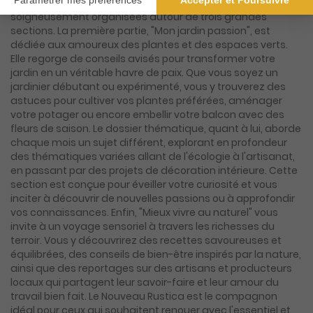
d'or d'informations pratiques et inspirantes,
soigneusement organisées autour de trois grandes
sections. La première partie, "Mon jardin passion", est
dédiée aux amoureux des plantes et des espaces verts.
Elle regorge de conseils avisés pour transformer votre
jardin en un véritable havre de paix. Que vous soyez un
jardinier débutant ou expérimenté, vous y trouverez des
astuces pour cultiver vos plantes préférées, aménager
votre potager ou encore embellir votre balcon avec des
fleurs de saison. Le dossier thématique, quant à lui, aborde
chaque mois un sujet différent, explorant en profondeur
des thématiques variées allant de l'écologie à l'artisanat,
en passant par des projets de décoration intérieure. Cette
section est conçue pour éveiller votre curiosité et vous
inciter à découvrir de nouvelles passions ou à approfondir
vos connaissances. Enfin, "Mieux vivre au naturel" vous
invite à un voyage sensoriel à travers les richesses du
terroir. Vous y découvrirez des recettes savoureuses et
équilibrées, des conseils de bien-être inspirés par la nature,
ainsi que des reportages sur des artisans et producteurs
locaux qui partagent leur savoir-faire et leur amour du
travail bien fait. Le Nouveau Rustica est le compagnon
idéal pour ceux qui souhaitent renouer avec l'essentiel et