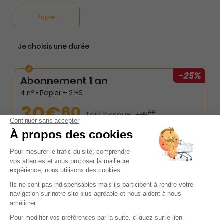
Papier
Je choisis une durée
-25%
Abonnement 1 an
4 n° • Papier + 2 HS
30€
60
00
Tarif Kiosque :
41€
Tarif France métropolitaine
Renouvellement à date d’anniversaire
-37%
Abonnement 2 ans
8 n° • Papier + 4 HS
52€
20
00
Tarif Kiosque :
83€