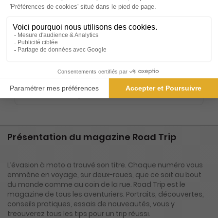
Tarif France métropolitaine
Renouvellement à date d’anniversaire
-50%
Abonnement Durée libre
Papier
3€
45
90
Tarif Kiosque :
6€
Prix par n° pendant 6 mois, puis 6,50 € par n°
Tarif France métropolitaine
Présentation du magazine Road Trip
L’évasion à moto a trouvé son titre. Chaque numéro vous
emmène en voyage, sur deux-roues, que ce soit au bout
du monde comme au coin de la rue. Road Trip est le
magazine de tous les aventuriers. Portraits, découvertes,
conseils pratiques, essais de nouveautés, vous y
treouverez tous les tips pour un trip réussi.