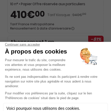
10 n° • Papier Offre réservée aux particuliers
410€
00
00
Tarif Kiosque :
940€
Tarif France métropolitaine
Renouvellement à date d’anniversaire
-81%
Abonnement 1 an
10 n° • Papier Offre réservée aux étudiants
179€
00
00
Tarif Kiosque :
940€
Tarif France métropolitaine
Renouvellement à date d’anniversaire
Présentation du magazine Revue
Neurologique