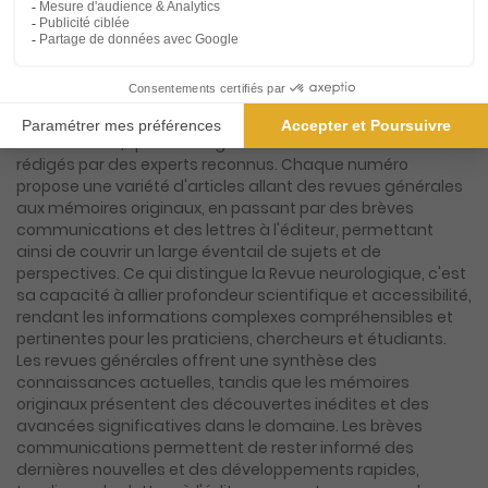
La Revue neurologique est une publication incontournable
pour les professionnels de la neurologie, offrant un
panorama complet des avancées et des recherches les
plus récentes dans ce domaine médical en constante
évolution. Depuis sa création, ce magazine s'est imposé
comme une référence grâce à la qualité et à la rigueur de
ses contenus, qui sont soigneusement sélectionnés et
rédigés par des experts reconnus. Chaque numéro
propose une variété d'articles allant des revues générales
aux mémoires originaux, en passant par des brèves
communications et des lettres à l'éditeur, permettant
ainsi de couvrir un large éventail de sujets et de
perspectives. Ce qui distingue la Revue neurologique, c'est
sa capacité à allier profondeur scientifique et accessibilité,
rendant les informations complexes compréhensibles et
pertinentes pour les praticiens, chercheurs et étudiants.
Les revues générales offrent une synthèse des
connaissances actuelles, tandis que les mémoires
originaux présentent des découvertes inédites et des
avancées significatives dans le domaine. Les brèves
communications permettent de rester informé des
dernières nouvelles et des développements rapides,