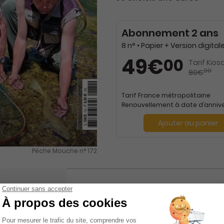
Abonnement 2 ans
49€
00
Tarif Kios
00
80€
Tarif France métropolitaine
Renouvellement à date d’annive
Ajouter au panier
Pêche Mouche n° 172
INE PÊCHE
L'AVIS DE KIOSQUE PRESSE FNAC SUR P
MOUCHE