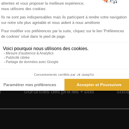
 tous les conseils et astuces des meilleurs spécialistes pour v
titions, actualités, petites annonces...
s
Garanties des prix les + bas
Sati