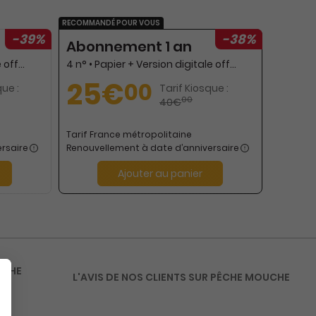
RECOMMANDÉ POUR VOUS
-39%
-38%
Abonnement 1 an
8 n° • Papier + Version digitale offerte
4 n° • Papier + Version digitale offerte
25€
00
que :
Tarif Kiosque :
00
40€
Tarif France métropolitaine
rsaire
Renouvellement à date d’anniversaire
Ajouter au panier
ÊCHE
L'AVIS DE NOS CLIENTS SUR PÊCHE MOUCHE