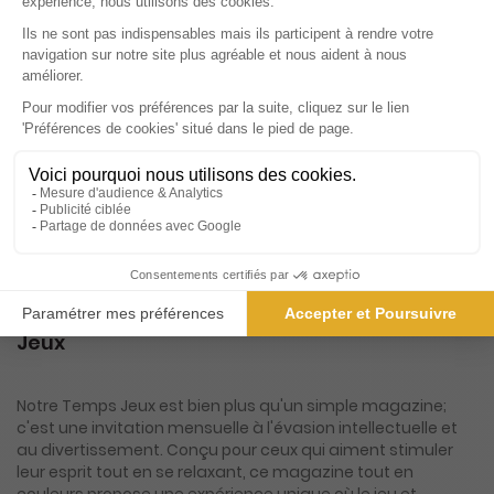
Papier + 4 HS dans l'année
2€
90
95
Tarif Kiosque :
3€
Prix par n°
Tarif France métropolitaine
ℹ️
Note :
les codes promotionnels ne sont pas
valables sur ce titre.
Présentation du magazine Notre Temps
Jeux
Notre Temps Jeux est bien plus qu'un simple magazine;
c'est une invitation mensuelle à l'évasion intellectuelle et
au divertissement. Conçu pour ceux qui aiment stimuler
leur esprit tout en se relaxant, ce magazine tout en