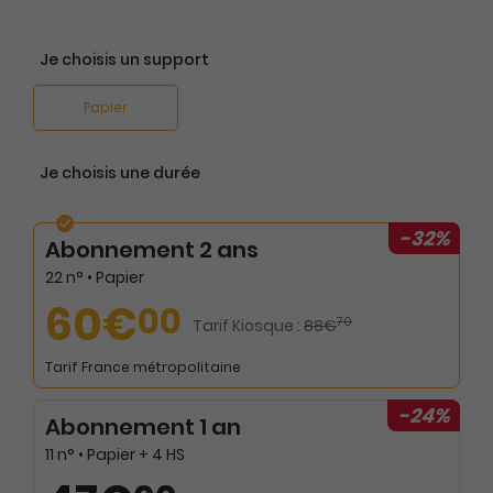
Je choisis un support
Papier
Je choisis une durée
-32%
Abonnement 2 ans
22 n° • Papier
60€
00
70
Tarif Kiosque :
88€
Tarif France métropolitaine
-24%
Abonnement 1 an
11 n° • Papier + 4 HS