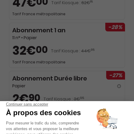
47€
00
15
Tarif Kiosque :
62€
Tarif France métropolitaine
-28%
Abonnement 1 an
11 n° • Papier
32€
00
35
Tarif Kiosque :
44€
Tarif France métropolitaine
-27%
Abonnement Durée libre
Papier
2€
90
95
Tarif Kiosque :
3€
Prix par n°
Tarif France métropolitaine
-27%
Abonnement Durée libre