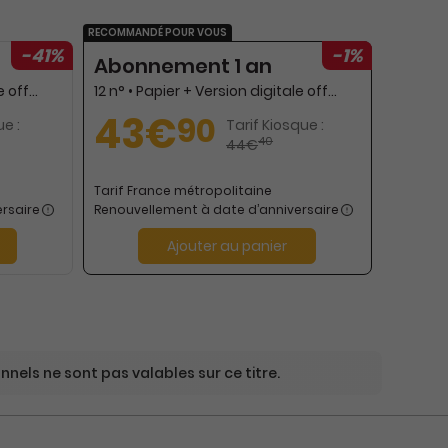
RECOMMANDÉ POUR VOUS
-41%
-1%
Abonnement 1 an
12 n° • Papier + Version digitale offerte + 1 patron couture femme + 1 patron couture enfant + 1 patron broderie
12 n° • Papier + Version digitale offerte
43€
90
ue :
Tarif Kiosque :
40
44€
Tarif France métropolitaine
rsaire
Renouvellement à date d’anniversaire
Ajouter au panier
nels ne sont pas valables sur ce titre.