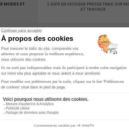
E MODES ET
L'AVIS DE KIOSQUE PRESSE FNAC SUR 
ET TRAVAUX
invente l'art de vivre moderne avec une approche audacieuse et 
 écrite française, s'adresse aux esprits curieux et créatifs e
 des horizons variés, à travers des visites exclusives de lieux 
notre époque. Plongez dans l'univers des créateurs contemporai
 les secrets de leur succès. Laissez-vous guider par les avis d'e
rant ainsi une perspective éclairée sur le monde qui nous ento
n, à travers des idées de projets créatifs à réaliser chez vous, 
nt comblés par des recettes exclusives de grands chefs, qui 
s. Chaque page est un festival de couleurs et de rythmes, conç
 simple lecture, c'est un compagnon de route pour tous ceux qu
 feuilletant ses pages, vous découvrirez un monde où la moderni
un guide précieux pour vos propres aventures créatives. Rejoig