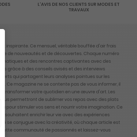
MODES
L'AVIS DE NOS CLIENTS SUR MODES ET
TRAVAUX
inspirante. Ce mensuel, véritable bouffée d'air frais
n quête de nouveautés et de découvertes. Chaque numéro
emblématiques et des rencontres captivantes avec des
ns grâce à des conseils avisés et des interviews
xperts qui partagent leurs analyses pointues sur les
ure. Ce magazine ne se contente pas de vous informer, il
pour transformer votre quotidien en une œuvre d'art. Les
vous permettront de sublimer vos repas avec des plats
u pour stimuler vos sens et nourrir votre imagination. Ce
i souhaitent enrichir leur vie avec des expériences
té se conjugue avec la créativité, où chaque article est
nez cette communauté de passionnés et laissez-vous