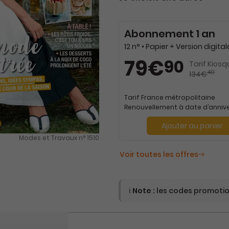
Abonnement 1 an
79€
90
Tarif Kiosq
40
134€
Tarif France métropolitaine
Renouvellement à date d’annive
Ajouter au panier
Modes et Travaux n° 1510
Voir toutes les offres
ℹ️
Note :
les codes promotion