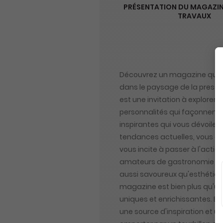
PRÉSENTATION DU MAGAZIN
TRAVAUX
Découvrez un magazine qui ré
dans le paysage de la presse
est une invitation à explorer
personnalités qui façonnent 
inspirantes qui vous dévoilent
tendances actuelles, vous off
vous incite à passer à l'actio
amateurs de gastronomie sero
aussi savoureux qu'esthétique
magazine est bien plus qu'une
uniques et enrichissantes. En
une source d'inspiration et 