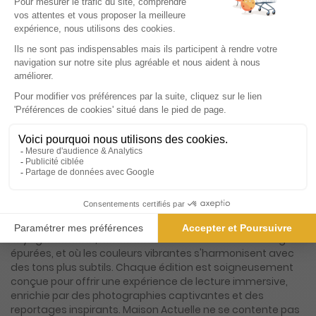
Maison Actuelle se distingue dans le paysage de la presse
écrite française par son approche raffinée et avant-
gardiste de la décoration d'intérieur et d'extérieur. Ce
magazine, véritable bible pour les passionnés de design et
d'architecture, s'adresse à ceux qui recherchent
l'excellence et l'originalité dans l'aménagement de leur
espace de vie. Chaque numéro est une invitation à
explorer des univers esthétiques variés, où le luxe rencontre
l'innovation, et où chaque détail est pensé pour sublimer
votre habitat. Avec Maison Actuelle, plongez dans un
monde où les tendances se dessinent avec élégance et
audace. Le magazine se fait l'écho des dernières
nouveautés en matière de décoration, en mettant en
lumière des créateurs de renom ainsi que des talents
émergents. Les pages de Maison Actuelle sont un véritable
voyage sensoriel, où les matières nobles côtoient les lignes
épurées, et où les couleurs vibrantes s'harmonisent avec
des tons plus subtils. Chaque édition est soigneusement
conçue pour offrir une expérience de lecture immersive,
enrichie par des photographies captivantes et des
reportages inspirants. Maison Actuelle ne se contente pas