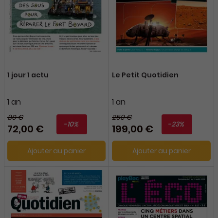
1 jour 1 actu
Le Petit Quotidien
1 an
1 an
80 €
259 €
-10%
-23%
72,00 €
199,00 €
Ajouter au panier
Ajouter au panier