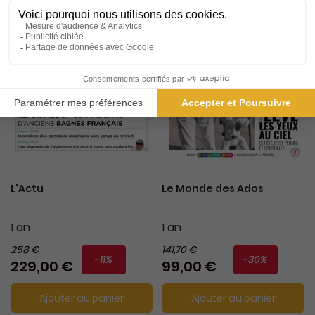
L'Actu
Le Monde des Ados
1 an
1 an
258 €
141,70 €
-11%
-30%
229,00 €
99,00 €
Ajouter au panier
Ajouter au panier