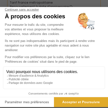
Tarif France métropolitaine
Renouvellement à date d’anniversaire
Présentation du magazine Le
Progrès,Tarare, L'Arbresle, Monts du L.
Le Progrès, fondé en 1859, est bien plus qu'un simple
quotidien régional ; c'est une institution qui a su traverser
les époques tout en restant fidèle à sa mission première :
informer avec rigueur et proximité. Diffusé sur cinq
départements emblématiques de la région Auvergne-
Rhône-Alpes — le Jura, l'Ain, la Loire, la Haute-Loire et le
Rhône —, Le Progrès s'est imposé comme une référence
incontournable pour ses lecteurs. Avec ses 17 éditions
quotidiennes, le journal offre une couverture exhaustive de
l'actualité locale, nationale et internationale, répondant
ainsi aux attentes d'un lectorat diversifié et exigeant. Le
Progrès ne se contente pas de relater les faits ; il les
analyse, les met en perspective et les contextualise,