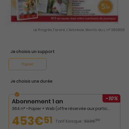
Le Progrès,Tarare, L'Arbresle, Monts du L. n° 260808
Je choisis un support
Papier
Je choisis une durée
-10%
Abonnement 1 an
364 n° • Papier + Web (offre réservée aux particuliers)
453€
51
90
Tarif Kiosque :
503€