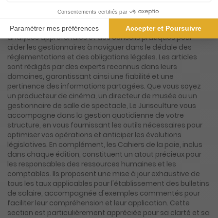
contenu riche et varié, conçu pour répondre aux besoins
spécifiques des entreprises culturelles. Chaque numéro de
Le Jurisculture est une mine d'informations, offrant des
analyses approfondies et des conseils pratiques pour
aider les gestionnaires à naviguer dans le dédale des
réglementations et des obligations légales. Les articles
sont rédigés par des experts reconnus dans leurs
domaines, garantissant ainsi une fiabilité et une
pertinence des informations partagées. Que vous soyez
un producteur de cinéma, un directeur de musée ou un
gestionnaire de salle de spectacle, Le Jurisculture vous
accompagne dans la gestion quotidienne de votre
structure, en vous fournissant les outils nécessaires pour
optimiser vos opérations et anticiper les évolutions
législatives. En complément, les Cahiers de la paie, inclus
dans chaque édition, constituent un atout précieux pour
les responsables des ressources humaines et les
comptables. Ils proposent une mise à jour exhaustive de
tous les taux applicables pour l'établissement des bulletins
de salaire, accompagnée d'exemples commentés pour
faciliter leur compréhension et leur application. Cette
section est particulièrement appréciée pour sa clarté et sa