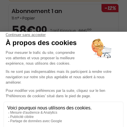
-12%
Abonnement 1 an
11 n° • Papier
58€
00
00
Tarif Kiosque :
66€
Tarif France métropolitaine
Renouvellement à date d’anniversaire
Présentation du magazine Le Jurisculture
Le Jurisculture se positionne comme une référence
incontournable pour les professionnels évoluant dans le
secteur culturel. Ce magazine mensuel se distingue par sa
capacité à offrir une synthèse précise et actualisée des
informations juridiques, sociales et fiscales essentielles
pour les acteurs du spectacle, du cinéma, de l'audiovisuel,
des musées et des collectivités. En naviguant à travers les
pages de cette publication, les lecteurs découvrent un