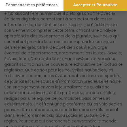
chaque jour 27 éditions papier qui capturent l'essence de
la vie locale et régionale. Mais ce n'est pas tout. En
embrassant l'ère numérique, il a élargi son offre avec 15
éditions digitales, permettant à ses lecteurs de rester
informés en temps réel, où qu'ils soient. Les 6 éditions du
soir viennent compléter cette offre, offrant une analyse
approfondie des événements de la journée, pour ceux qui
souhaitent prendre le temps de comprendre les enjeux
derrière les gros titres. Ce quotidien couvre un large
éventail de départements, notamment les Hautes-Savoie,
Savoie, Isère, Drôme, Ardèche, Hautes-Alpes et Vaucluse,
garantissant ainsi une couverture exhaustive de l'actualité
régionale. Que ce soit pour les nouvelles nationales, les
faits divers locaux, ou les événements culturels et sportifs,
ce journal est une source d'information précieuse et fiable.
Son engagement envers le journalisme de qualité se
reflète dans la diversité et la profondeur de ses articles,
rédigés par une équipe de journalistes passionnés et
expérimentés. En offrant une plateforme où les voix locales
peuvent être entendues, ce quotidien joue un rôle crucial
dans le renforcement du tissu social et culturel de la
région. Pour ceux qui cherchent à comprendre le monde
qui les entoure, tout en restant connectés à leur