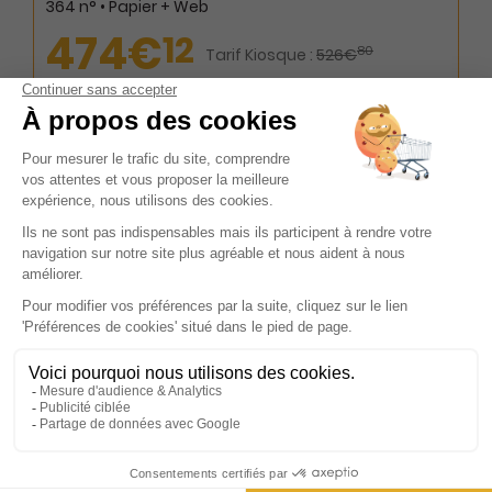
364 n° • Papier + Web
474€
12
80
Tarif Kiosque :
526€
Tarif France métropolitaine
Renouvellement à date d’anniversaire
Présentation du magazine Le Dauphiné
Libéré, Valence, Rhône Crussol, Rhône au
Diois
Né le 7 septembre 1945, ce quotidien régional s'est imposé
comme un pilier incontournable de l'information dans le
sud-est de la France. Avec une riche histoire de près de
huit décennies, il a su évoluer et s'adapter aux besoins
changeants de ses lecteurs tout en restant fidèle à sa
mission première : offrir une couverture complète et
précise de l'actualité. Ce journal se distingue par sa
capacité à conjuguer tradition et modernité, proposant