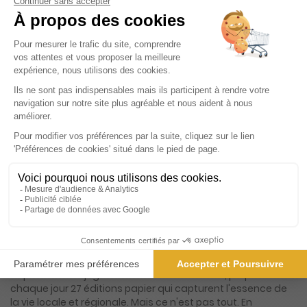
474€
12
80
Tarif Kiosque :
526€
Tarif France métropolitaine
Renouvellement à date d’anniversaire
Présentation du magazine Le Dauphiné
Libéré, Ed. Grenoble, Gresivaudan, Vercors,
Romanche
Né le 7 septembre 1945, ce quotidien régional s'est imposé
comme un pilier incontournable de l'information dans le
sud-est de la France. Avec une riche histoire de près de
huit décennies, il a su évoluer et s'adapter aux besoins
changeants de ses lecteurs tout en restant fidèle à sa
mission première : offrir une couverture complète et
précise de l'actualité. Ce journal se distingue par sa
capacité à conjuguer tradition et modernité, proposant
chaque jour 27 éditions papier qui capturent l'essence de
la vie locale et régionale. Mais ce n'est pas tout. En