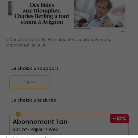
Le Dauphiné Libéré, Ed. Grenoble, Gresivaudan, Vercors,
Romanche n° 260806
Je choisis un support
Papier
Je choisis une durée
-10%
Abonnement 1 an
364 n° • Papier + Web