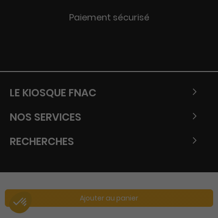
Paiement sécurisé
LE KIOSQUE FNAC
NOS SERVICES
RECHERCHES
Ajouter au panier
Copyright © Tous droits réservés - Fnac 2026.