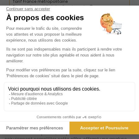
Tarif France métropolitaine
Renouvellement à date d’anniversaire
Présentation du magazine Le Dauphiné
Libéré, Ed. Chambéry et Aix les Bains
Né le 7 septembre 1945, ce quotidien régional s'est imposé
comme un pilier incontournable de l'information dans le
sud-est de la France. Avec une riche histoire de près de
huit décennies, il a su évoluer et s'adapter aux besoins
changeants de ses lecteurs tout en restant fidèle à sa
mission première : offrir une couverture complète et
précise de l'actualité. Ce journal se distingue par sa
capacité à conjuguer tradition et modernité, proposant
chaque jour 27 éditions papier qui capturent l'essence de
la vie locale et régionale. Mais ce n'est pas tout. En
embrassant l'ère numérique, il a élargi son offre avec 15
éditions digitales, permettant à ses lecteurs de rester
informés en temps réel, où qu'ils soient. Les 6 éditions du