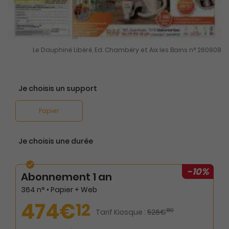
Le Dauphiné Libéré, Ed. Chambéry et Aix les Bains n° 260808
Je choisis un support
Papier
Je choisis une durée
-10%
Abonnement 1 an
364 n° • Papier + Web
474€
12
80
Tarif Kiosque :
526€