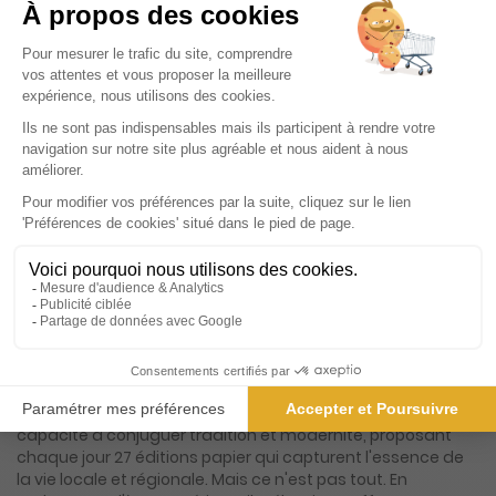
474€
12
80
Tarif Kiosque :
526€
Tarif France métropolitaine
Renouvellement à date d’anniversaire
Présentation du magazine Le Dauphiné
Libéré, Annemasse, Genevois, Gex, Chablais
Né le 7 septembre 1945, ce quotidien régional s'est imposé
comme un pilier incontournable de l'information dans le
sud-est de la France. Avec une riche histoire de près de
huit décennies, il a su évoluer et s'adapter aux besoins
changeants de ses lecteurs tout en restant fidèle à sa
mission première : offrir une couverture complète et
précise de l'actualité. Ce journal se distingue par sa
capacité à conjuguer tradition et modernité, proposant
chaque jour 27 éditions papier qui capturent l'essence de
la vie locale et régionale. Mais ce n'est pas tout. En