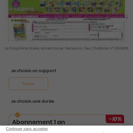
Le Dauphiné Libéré, Annemasse, Genevois, Gex, Chablais n° 260806
Je choisis un support
Papier
Je choisis une durée
-10%
Abonnement 1 an
364 n° • Papier + Web