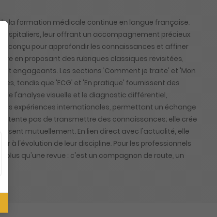
de la formation médicale continue en langue française.
 hospitaliers, leur offrant un accompagnement précieux
au, conçu pour approfondir les connaissances et affiner
nove en proposant des rubriques classiques revisitées,
fs et engageants. Les sections 'Comment je traite' et 'Mon
ues, tandis que 'ECG' et 'En pratique' fournissent des
 l'analyse visuelle et le diagnostic différentiel,
e sur des expériences internationales, permettant un échange
 contente pas de transmettre des connaissances; elle crée
issent mutuellement. En lien direct avec l'actualité, elle
 l'évolution de leur discipline. Pour les professionnels
en plus qu'une revue : c'est un compagnon de route, un