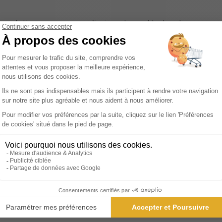
 se distingue comme un pilier incontournable dans le paysage 
se Médicale, cette revue s'adresse spécifiquement aux médecins
leur pratique. En son cœur, un dossier thématique de haut nive
s. Mais La Presse Médicale Formation ne s'arrête pas là. Elle in
es cas cliniques, tout en introduisant des formats plus interacti
ectives pratiques et personnalisées sur la gestion des cas cliniq
cation immédiate au chevet du patient. 'Question d'image' stimule
 des lecteurs. De plus, la rubrique 'd'Ailleurs' ouvre une fenêtr
transcendent les frontières. La Presse Médicale Formation ne se
flexion, où les opinions et les expériences se croisent et s'enrich
édecins peuvent non seulement apprendre, mais aussi contribuer à
 la pointe de leur domaine, La Presse Médicale Formation est bi
ale.