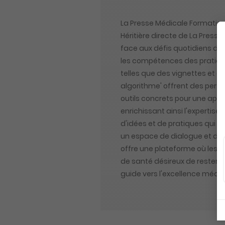
La Presse Médicale Formation
Héritière directe de La Pres
face aux défis quotidiens de 
les compétences des praticien
telles que des vignettes et d
algorithme' offrent des persp
outils concrets pour une appli
enrichissant ainsi l'expertise
d'idées et de pratiques qui 
un espace de dialogue et de ré
offre une plateforme où les m
de santé désireux de rester à
guide vers l'excellence médic