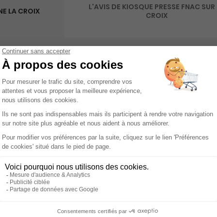
L'AVIS DE KIOSQUE PRESSE FNAC SUR
E LA CROIX
CROIX
ançais qui se distingue par son approche unique et son engageme
ques en restant fidèle à ses valeurs fondamentales : l'humanisme,
 acteur majeur dans le paysage médiatique français, offrant 
politiques, économiques, sociaux ou culturels. Ce qui rend La Cro
ouchent l'ensemble de la société. En abordant des thèmes variés 
nternationales, le journal invite ses lecteurs à réfléchir et à écha
 fournissant des informations pertinentes et utiles pour leur vie
se distingue également par son ton mesuré et sa volonté de prom
ensationnalistes, le journal privilégie une approche équilibrée et
iversité des points de vue présentés, permettant aux lecteurs 
t bien plus qu'un simple quotidien ; c'est un compagnon de réf
es entoure. Pour ceux qui cherchent une information de qualité