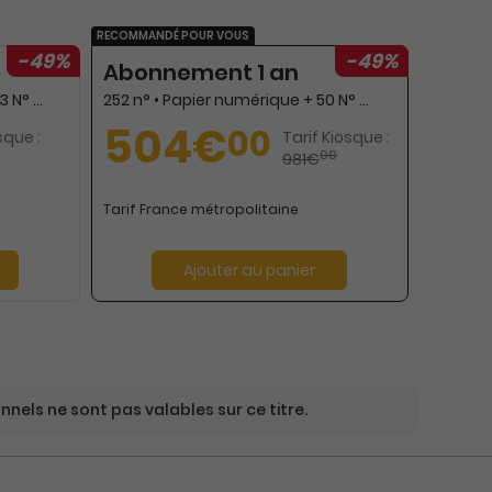
RECOMMANDÉ POUR VOUS
-49%
-49%
s
Abonnement 1 an
63 n° • Papier + numérique + 13 N° L’HEBDO papier
252 n° • Papier numérique + 50 N° L’HEBDO papier
504€
00
sque :
Tarif Kiosque :
00
981€
Tarif France métropolitaine
Ajouter au panier
nels ne sont pas valables sur ce titre.