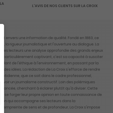
 LA
L'AVIS DE NOS CLIENTS SUR LA CROIX
nt envers une information de qualité. Fondé en 1883, ce
 la rigueur journalistique et l'ouverture au dialogue. La
à ses lecteurs une analyse approfondie des grands enjeux
ix particulièrement captivant, c'est sa capacité à susciter
allant de l'éthique à l'environnement, en passant par la
nger des idées. La rédaction de La Croix s'efforce de rendre
 quotidienne, que ce soit dans le cadre professionnel,
ouvoir un journalisme constructif. Loin des polémiques
 nuancée, cherchant à éclairer plutôt qu'à diviser. Cette
de se forger leur propre opinion en toute connaissance de
lexion qui accompagne ses lecteurs dans la
, empreinte de sens et de profondeur, La Croix s'impose