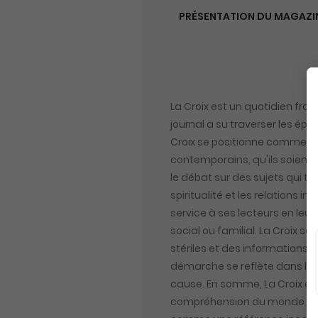
PRÉSENTATION DU MAGAZIN
La Croix est un quotidien fr
journal a su traverser les épo
Croix se positionne comme un
contemporains, qu'ils soient 
le débat sur des sujets qui t
spiritualité et les relations i
service à ses lecteurs en leur
social ou familial. La Croix 
stériles et des informations s
démarche se reflète dans la d
cause. En somme, La Croix es
compréhension du monde qui l