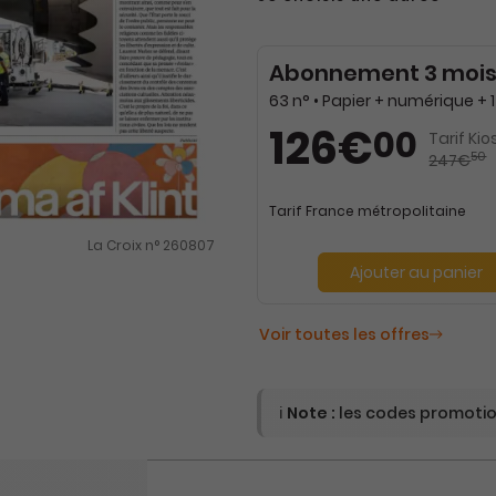
Abonnement 3 moi
126€
00
Tarif Kio
50
247€
Tarif France métropolitaine
La Croix n° 260807
Ajouter au panier
Voir toutes les offres
ℹ️
Note :
les codes promotion