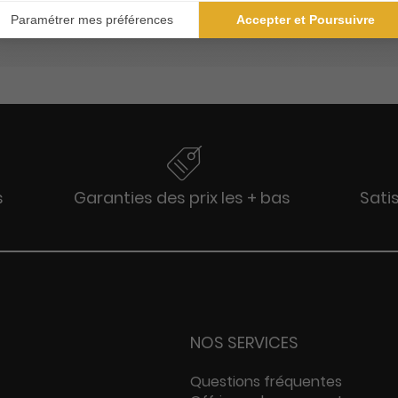
rnable dans le paysage de la presse écrite française.
s
Garanties des prix les + bas
Sati
NOS SERVICES
Questions fréquentes