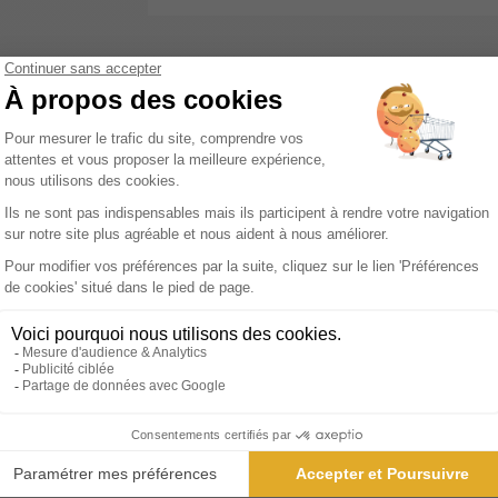
agazine qui se distingue par sa mission audacieuse : rendre l'art
n'est ni un recueil ésotérique réservé aux initiés, ni un simple m
onde complexe et fascinant de l'art, en offrant des contenus qu
m, experts en histoire de l'art, qui savent marier érudition et qual
 les époques artistiques, de l'antiquité égyptienne aux mouv
ers le temps et l'espace, où patrimoine et création dialoguent 
 critiques éclairées et des récits captivants qui éveillent la cur
onne, le met en perspective et le rend vivant. Les articles altern
tiques, et des textes plus engagés, qui interrogent les enjeux c
ompagnon de lecture aussi enrichissant que divertissant. Pour les
laire le monde de l'art sous un jour nouveau. En feuilletant ses
expérience intellectuelle stimulante.