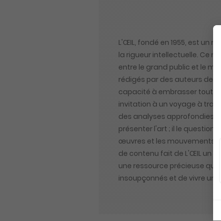
L'ŒIL, fondé en 1955, est un m
la rigueur intellectuelle. Ce 
entre le grand public et le m
rédigés par des auteurs de reno
capacité à embrasser toutes
invitation à un voyage à trav
des analyses approfondies, des
présenter l'art ; il le questi
œuvres et les mouvements artis
de contenu fait de L'ŒIL un c
une ressource précieuse qui éc
insoupçonnés et de vivre une 