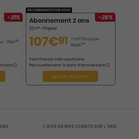
RECOMMANDÉ POUR VOUS
-21%
-28%
Abonnement 2 ans
22 n° • Papier
107€
91
Tarif Kiosque :
35
e :
75€
70
150€
Tarif France métropolitaine
rsaire
Renouvellement à date d’anniversaire
Ajouter au panier
OEIL
L'AVIS DE NOS CLIENTS SUR L'OEIL