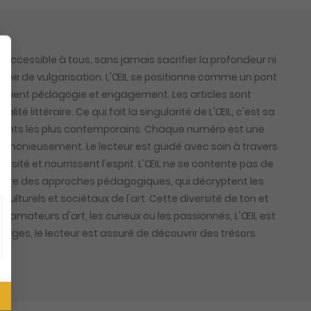
 accessible à tous, sans jamais sacrifier la profondeur ni
agazine de vulgarisation. L'ŒIL se positionne comme un pont
i allient pédagogie et engagement. Les articles sont
ité littéraire. Ce qui fait la singularité de L'ŒIL, c'est sa
ements les plus contemporains. Chaque numéro est une
harmonieusement. Le lecteur est guidé avec soin à travers
iosité et nourrissent l'esprit. L'ŒIL ne se contente pas de
ent entre des approches pédagogiques, qui décryptent les
ulturels et sociétaux de l'art. Cette diversité de ton et
 amateurs d'art, les curieux ou les passionnés, L'ŒIL est
 pages, le lecteur est assuré de découvrir des trésors