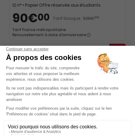
12 n° • Papier Offre réservée aux étudiants
90€
00
00
Tarif Kiosque :
528€
Tarif France métropolitaine
Renouvellement à date d’anniversaire
-9%
Abonnement 1 an
12 n° • Papier Offre réservée aux institutions
482€
00
00
Tarif Kiosque :
528€
Tarif France métropolitaine
Renouvellement à date d’anniversaire
Présentation du magazine Kinésithérapie,
La Revue