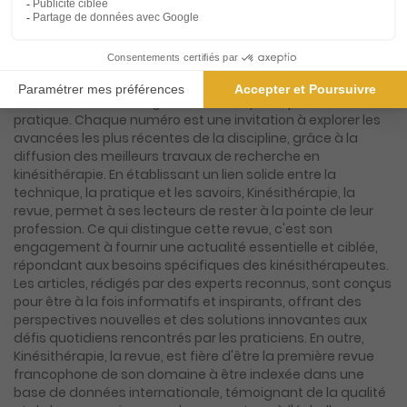
Kinésithérapie, la revue, se positionne comme la référence
incontournable pour tous les professionnels de la
kinésithérapie, qu'ils soient en formation ou en exercice. Ce
magazine mensuel, véritable pilier de la communauté des
masseurs-kinésithérapeutes, s'engage à offrir un contenu
riche et varié, alliant rigueur scientifique et pertinence
pratique. Chaque numéro est une invitation à explorer les
avancées les plus récentes de la discipline, grâce à la
diffusion des meilleurs travaux de recherche en
kinésithérapie. En établissant un lien solide entre la
technique, la pratique et les savoirs, Kinésithérapie, la
revue, permet à ses lecteurs de rester à la pointe de leur
profession. Ce qui distingue cette revue, c'est son
engagement à fournir une actualité essentielle et ciblée,
répondant aux besoins spécifiques des kinésithérapeutes.
Les articles, rédigés par des experts reconnus, sont conçus
pour être à la fois informatifs et inspirants, offrant des
perspectives nouvelles et des solutions innovantes aux
défis quotidiens rencontrés par les praticiens. En outre,
Kinésithérapie, la revue, est fière d'être la première revue
francophone de son domaine à être indexée dans une
base de données internationale, témoignant de la qualité