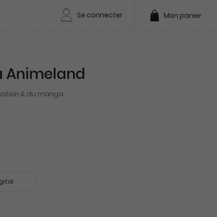
Se connecter
Mon panier
 Animeland
imation & du manga
gital