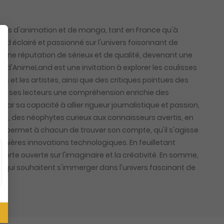
nnés d'animation et de manga, tant en France qu'à
gard éclairé et passionné sur l'univers foisonnant de
é une réputation de sérieux et de qualité, devenant une
d'AnimeLand est une invitation à explorer les coulisses
s et les artistes, ainsi que des critiques pointues des
ant à ses lecteurs une compréhension enrichie des
 sa capacité à allier rigueur journalistique et passion,
rié, des néophytes curieux aux connaisseurs avertis, en
nte, permet à chacun de trouver son compte, qu'il s'agisse
ernières innovations technologiques. En feuilletant
orte ouverte sur l'imaginaire et la créativité. En somme,
ux qui souhaitent s'immerger dans l'univers fascinant de