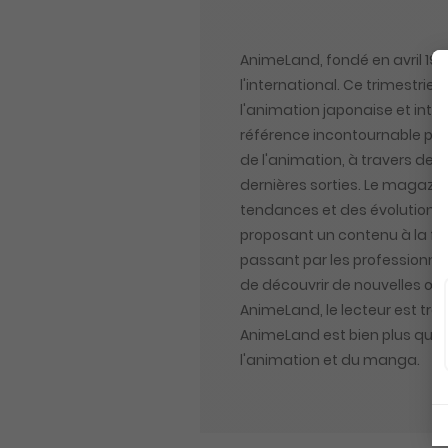
AnimeLand, fondé en avril 19
l'international. Ce trimestrie
l'animation japonaise et inte
référence incontournable pou
de l'animation, à travers des 
dernières sorties. Le magazine
tendances et des évolutions 
proposant un contenu à la foi
passant par les professionnels
de découvrir de nouvelles œuv
AnimeLand, le lecteur est tra
AnimeLand est bien plus qu'un
l'animation et du manga.