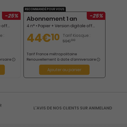
RECOMMANDÉ POUR VOUS
-25%
-25%
Abonnement 1 an
8 n° • Papier + Version digitale offerte (offre réservée aux particuliers)
4 n° • Papier + Version digitale offerte (offre réservée aux particuliers)
44€
10
e :
Tarif Kiosque :
00
59€
Tarif France métropolitaine
rsaire
Renouvellement à date d’anniversaire
Ajouter au panier
R
L'AVIS DE NOS CLIENTS SUR ANIMELAND