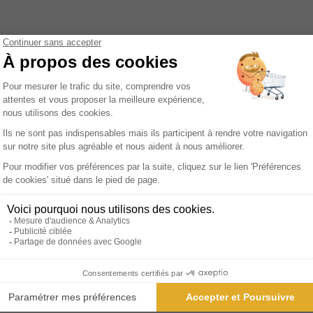
91, s'est imposé comme le guide incontournable pour les passio
l, véritable pionnier dans son domaine, offre à ses lecteurs un re
rnationale. Depuis plus de trois décennies, AnimeLand s'est forg
r les amateurs et les professionnels du secteur. Chaque numéro 
dossiers approfondis, des interviews exclusives avec les créateur
 ne se contente pas de relater l'actualité ; il la décrypte, offr
du monde de l'animation et du manga. AnimeLand se distingue par
s informatif et divertissant. AnimeLand s'adresse à un public va
 du secteur. Sa ligne éditoriale, à la fois accessible et exigea
res, de plonger dans l'histoire de l'animation ou de suivre les d
nsporté dans un univers riche et coloré, où chaque page est une p
 simple magazine ; c'est une véritable institution pour tous ce