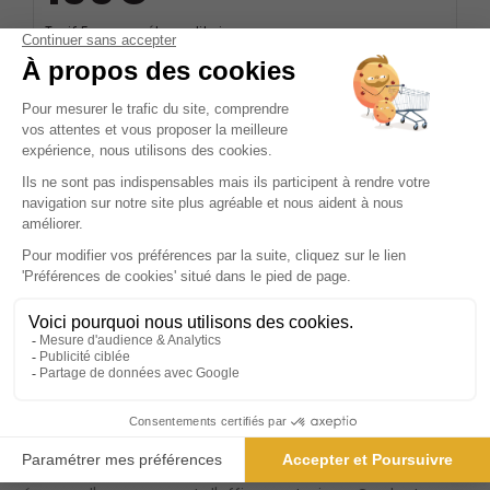
Tarif France métropolitaine
Renouvellement à date d’anniversaire
Présentation du magazine Gestion de
fortune
Depuis près de trois décennies, "Gestion de Fortune"
s'impose comme une référence incontournable dans le
paysage de la presse spécialisée en gestion de
patrimoine. Ce magazine mensuel, prisé par les
professionnels du secteur et les particuliers avertis, se
distingue par la richesse et la pertinence de son contenu.
Chaque numéro est une invitation à plonger au cœur des
enjeux complexes et passionnants de la gestion privée,
offrant une vision éclairée et prospective sur les
tendances et les défis qui façonnent cet univers. "Gestion
de Fortune" s'adresse à un lectorat exigeant, composé de
spécialistes de la gestion privée, de family offices, de