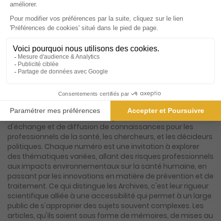
Présentation du magazine Archives Des
Maladies Professionnelles Et De
L'Environnement
Les Archives des maladies professionnelles et de
l'environnement se positionnent comme une référence
incontournable dans le paysage de la presse scientifique
française. Ce magazine, à la croisée des chemins entre la
médecine du travail et l'écologie, offre une plateforme
d'échange et de diffusion de connaissances pour les
professionnels de la santé, les chercheurs, et les décideurs
politiques. Chaque numéro est une invitation à explorer
des thématiques variées, allant des risques professionnels
aux impacts environnementaux sur la santé humaine, en
passant par les innovations en matière de prévention et de
traitement. Ce qui distingue les Archives, c'est leur rigueur
scientifique alliée à une accessibilité qui permet à un large
public de s'approprier des sujets souvent complexes. Les
articles, qu'ils soient sous forme de mémoires, de mises au