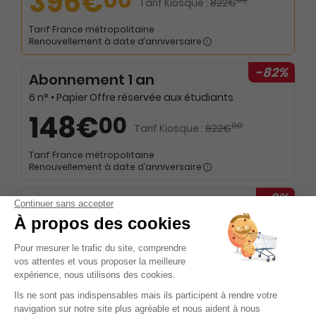
396€
00
Tarif Kiosque :
822€
Tarif France métropolitaine
Renouvellement à date d’anniversaire
-82%
Abonnement 1 an
6 n° • Papier Offre réservée aux étudiants
148€
00
00
Tarif Kiosque :
822€
Tarif France métropolitaine
Renouvellement à date d’anniversaire
-9%
Abonnement 1 an
6 n° • Papier Offre réservée aux institutions
747€
00
00
Tarif Kiosque :
822€
Tarif France métropolitaine
Renouvellement à date d’anniversaire