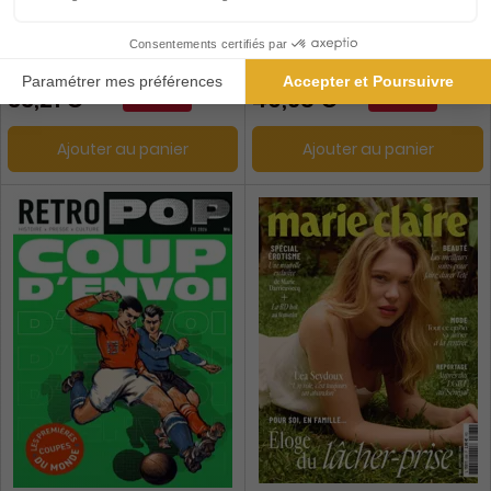
1 an
1 an
36,90 €
83,20 €
-10%
-40%
33,21 €
49,68 €
Ajouter au panier
Ajouter au panier