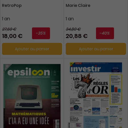
RetroPop
Marie Claire
1 an
1 an
27,60 €
34,80 €
-35%
-40%
18,00 €
20,88 €
Ajouter au panier
Ajouter au panier