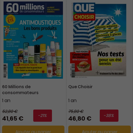
60 Millions de
Que Choisir
consommateurs
1 an
1 an
52,80 €
75,80 €
-21%
-38%
41,65 €
46,80 €
Ajouter au panier
Ajouter au panier