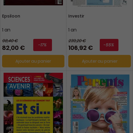
Epsiloon
Investir
1 an
1 an
98,40 €
239,20 €
-17%
-55%
82,00 €
106,92 €
Ajouter au panier
Ajouter au panier