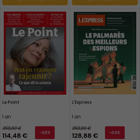
Le Point
L'Express
1 an
1 an
358,80 €
358,80 €
-68%
-64%
114,48 €
128,88 €