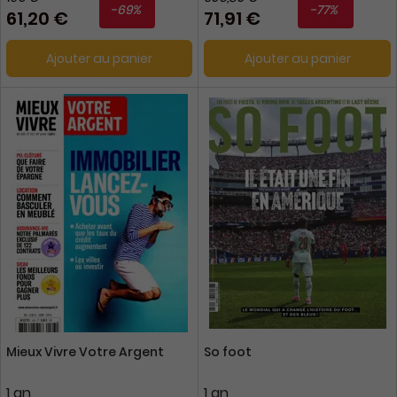
-69%
-77%
61,20 €
71,91 €
Ajouter au panier
Ajouter au panier
Mieux Vivre Votre Argent
So foot
1 an
1 an