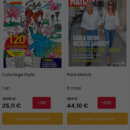
Coloriage Style
Paris Match
1 an
6 mois
31,60 €
104 €
-21%
-58%
25,11 €
44,10 €
Ajouter au panier
Ajouter au panier