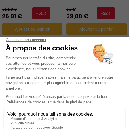
53,90 €
55 €
-50%
-29%
26,91 €
39,00 €
Ajouter au panier
Ajouter au panier
Passion Cartes Créatives
Télé 7 Jours