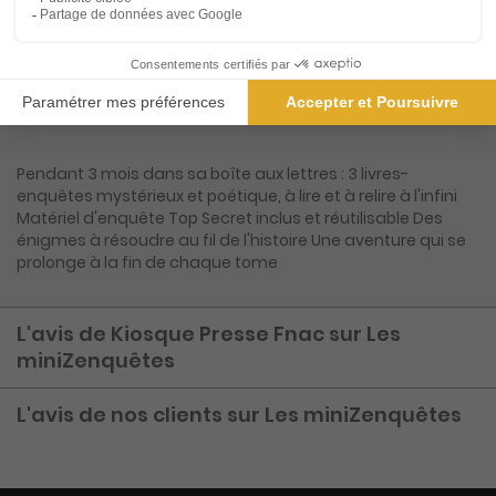
Présentation du magazine Les
miniZenquêtes
Pendant 3 mois dans sa boîte aux lettres : 3 livres-
enquêtes mystérieux et poétique, à lire et à relire à l'infini
Matériel d'enquête Top Secret inclus et réutilisable Des
énigmes à résoudre au fil de l'histoire Une aventure qui se
prolonge à la fin de chaque tome
L'avis de Kiosque Presse Fnac sur Les
miniZenquêtes
L'avis de nos clients sur Les miniZenquêtes