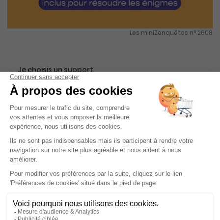
Les miniZenquêtes n° 2608
Je choisis un support
Papier
Je choisis une durée
-10%
Abonnement 3 mois
3 n° • Papier
40€
41
90
Tarif Kiosque :
44€
Tarif France métropolitaine
Renouvellement à date d’anniversaire