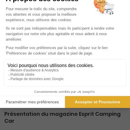
-43%
Abonnement 1 an
4 n° • Digital
9€
00
80
Tarif Kiosque :
15€
Tarif France métropolitaine
Renouvellement à date d’anniversaire
N° en cours
1 n° • Digital
3€
95
Tarif France métropolitaine
Présentation du magazine Esprit Camping
Car