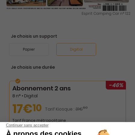
Esprit Camping Car n° 122
Je choisis un support
Papier
Digital
Je choisis une durée
-46%
Abonnement 2 ans
8 n° • Digital
17€
10
60
Tarif Kiosque :
31€
Tarif France métropolitaine
Renouvellement à date d’anniversaire