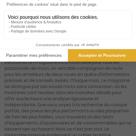
2€
88
75
Tarif Kiosque :
5€
Prix par n° pendant 6 mois, puis 5,65 € par n°
Tarif France métropolitaine
Présentation du magazine Moto Magazine
Découvrez un magazine incontournable pour tous les
passionnés de moto, un véritable compagnon de route
pour les amateurs de deux-roues en quête d'informations
précises et de conseils avisés. Chaque mois, ce magazine
se distingue par ses essais moto sans concession, où les
machines sont testées dans les moindres détails pour
offrir aux lecteurs une analyse rigoureuse et
indépendante. Que vous soyez à la recherche du casque
parfait, des pneus les plus performants ou des plaquettes
de frein les plus fiables, vous trouverez ici des tests
d'équipements, d'accessoires et de consommables qui ne
laissent rien au hasard. Mais ce n'est pas tout. Le
magazine propose également un cahier pratique