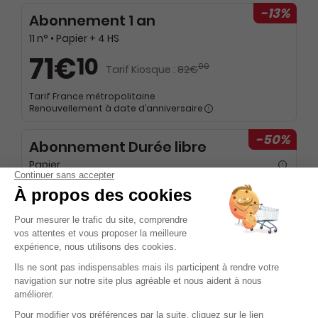
-13%
Abonnement 1 an
11 n° • Papier + 4 HS
71€
10
00
Tarif Kiosque :
82€
Tarif France métropolitaine
Renouvellement à date d’anniversaire
-50%
Abonnement Durée libre
Papier
2€
88
75
Tarif Kiosque :
5€
Prix par n° pendant 6 mois, puis 5,65 € par n°
Tarif France métropolitaine
-50%
Abonnement Durée libre
Papier + 4 HS à 6,70 euros par an