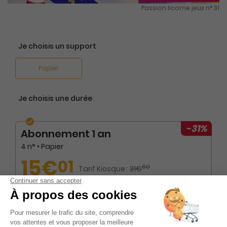
Passion licorne jeux n° 31
Je choisis un support
Papier
Je choisis une durée
-31%
Abonnement 1 an
4 n° • Papier
15€
01
60
Tarif Kiosque :
21€
Tarif France métropolitaine
Renouvellement à date d’anniversaire