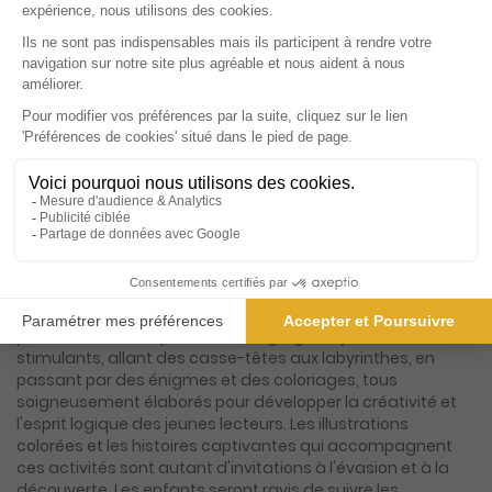
Présentation du magazine Passion licorne
jeux
Plongez dans l'univers enchanteur du magazine "PASSION
LICORNE JEUX", un véritable trésor pour les jeunes esprits
avides de magie et d'aventure. Ce magazine captivant
invite ses lecteurs à explorer un monde fascinant peuplé
d'animaux magiques, où chaque page est une porte
ouverte vers l'imaginaire. Conçu pour stimuler la curiosité
et l'émerveillement, "PASSION LICORNE JEUX" est bien plus
qu'un simple recueil de jeux ; c'est une expérience
immersive qui transporte les enfants dans un royaume où
les licornes, les dragons et autres créatures fantastiques
prennent vie. Chaque numéro regorge de jeux variés et
stimulants, allant des casse-têtes aux labyrinthes, en
passant par des énigmes et des coloriages, tous
soigneusement élaborés pour développer la créativité et
l'esprit logique des jeunes lecteurs. Les illustrations
colorées et les histoires captivantes qui accompagnent
ces activités sont autant d'invitations à l'évasion et à la
découverte. Les enfants seront ravis de suivre les