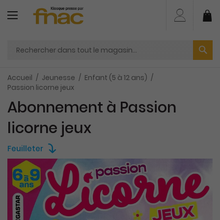
Aller
au
Mo
contenu
Accueil
Jeunesse
Enfant (5 à 12 ans)
Passion licorne jeux
Abonnement à Passion
licorne jeux
Feuilleter