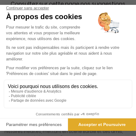
Consultez sur cette page nos suggestions
de titres proches.
Présentation du magazine Mes Jeux Barbie
Découvrez le monde enchanteur de Mes jeux Barbie, un
magazine captivant qui promet de ravir les jeunes esprits
curieux et créatifs. Conçu spécialement pour les
passionnés de l'univers Barbie, ce magazine est une
véritable mine d'or d'activités ludiques et éducatives.
Chaque numéro est une invitation à plonger dans un
univers où l'imagination n'a pas de limites, offrant aux
enfants l'opportunité de s'évader tout en apprenant. Mes
jeux Barbie se distingue par sa diversité de contenus,
alliant jeux, histoires et activités manuelles. Les jeunes
lecteurs pourront s'amuser avec des puzzles stimulants,
des jeux de mots captivants et des labyrinthes intrigants,
tout en développant leurs compétences cognitives. Les
histoires inédites, mettant en scène Barbie et ses amis,