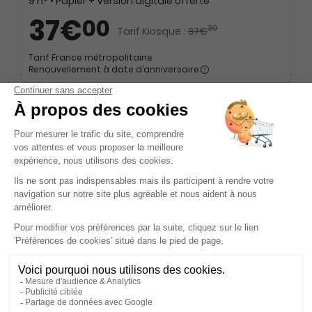
9 n° • Papier + Version digitale offerte
37€
00
30
Tarif Kiosque :
37€
Tarif France métropolitaine
Renouvellement à date d’anniversaire
Abonnement 1 an
6 n° • Papier + Version digitale offerte
25€
00
Tarif France métropolitaine
Renouvellement à date d’anniversaire
ℹ️
Note :
les codes promotionnels ne sont pas
valables sur ce titre.
Présentation du magazine Marmiton