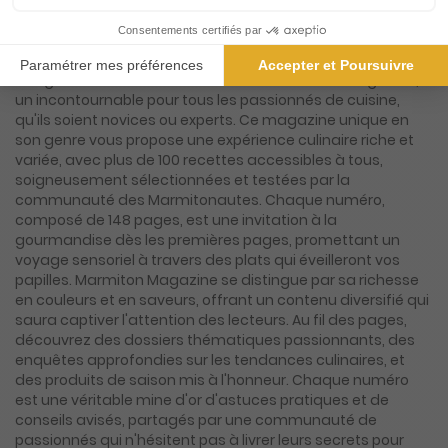
Magazine
Plongez dans l'univers savoureux de Marmiton Magazine,
un incontournable pour tous les passionnés de cuisine,
qu'ils soient novices ou experts. Ce magazine unique en
son genre vous propose une expérience culinaire riche et
variée, avec plus de 100 recettes accessibles à tous,
soigneusement sélectionnées et testées par la
communauté des Marmitonautes. Chaque numéro,
composé de 148 pages, est une invitation à la
gourmandise dès les premières pages, promettant un
voyage sensoriel à travers des plats qui éveilleront vos
papilles. Marmiton Magazine se distingue par sa richesse
en couleurs et en saveurs, offrant un contenu diversifié qui
saura captiver l'attention des lecteurs. Au fil des pages,
découvrez des dossiers thématiques passionnants, des
enquêtes approfondies sur les tendances culinaires, et
des produits de saison mis à l'honneur. Chaque numéro
est une véritable mine d'or d'astuces pratiques et de
conseils avisés, partagés par une communauté de
passionnés qui n'hésitent pas à livrer leurs secrets pour