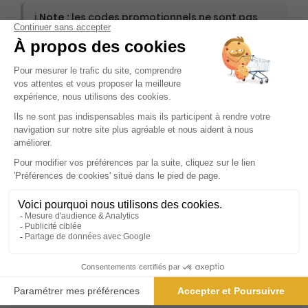
ℹ️
Note :
les codes promotionnels ne sont pas
valables sur ce titre.
Présentation du magazine La Gazette du
Val d'Oise
Découvrez un magazine qui se distingue par sa capacité à
capturer l'essence même de la vie locale : un véritable
compagnon pour toute la famille, qui vous accompagne
tout au long de la semaine. Ce magazine, dédié à la région
de Cergy-Pontoise, se veut à la fois utile et convivial,
offrant un panorama complet de l'actualité locale. Que
vous soyez passionné par les faits divers, amateur de
sport, curieux des loisirs ou fervent défenseur de la culture,
ce magazine a de quoi satisfaire toutes vos attentes.
Chaque numéro est une invitation à explorer les multiples
facettes de votre région. Les pages consacrées aux faits
divers vous plongent au cœur des événements
marquants, tandis que les rubriques sportives vous