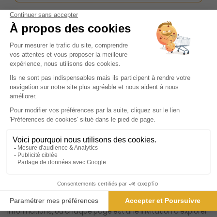
ℹ️
Note :
les codes promotionnels ne sont pas
valables sur ce titre.
Présentation du magazine L'Echo de la
Presquîle (Saint-Nazaire et sa Région)
Découvrez un magazine qui se distingue par sa capacité à
capturer l'essence même de votre région, un véritable
compagnon pour toute la famille. Ce périodique, à la fois
utile et convivial, se consacre à l'actualité des communes
de la région de Guérande, offrant un panorama complet
et diversifié des événements locaux. Que vous soyez
passionné par les faits divers, un amateur de sport, un
curieux des loisirs, ou un fervent défenseur de la culture, ce
magazine a de quoi satisfaire toutes vos attentes.
Chaque semaine, plongez dans un univers riche en
informations, où chaque page est une invitation à explorer