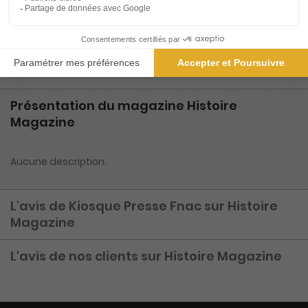
4€
45
90
Tarif Kiosque :
8€
Prix par n° pendant 6 mois, puis 8,90 € par n°
Tarif France métropolitaine
Présentation du magazine Histoire
Magazine
Aucune description.
L'avis de Kiosque Presse Fnac sur Histoire
Magazine
L'avis de nos clients sur Histoire Magazine