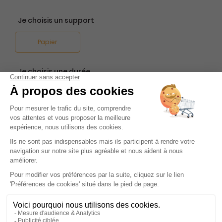
Je choisis un support
Papier
Je choisis une durée
-10%
Abonnement 1 an
6 n° • Papier
49€
50
00
Tarif Kiosque :
55€
Tarif France métropolitaine
Renouvellement à date d’anniversaire
-50%
Abonnement Durée libre
Papier